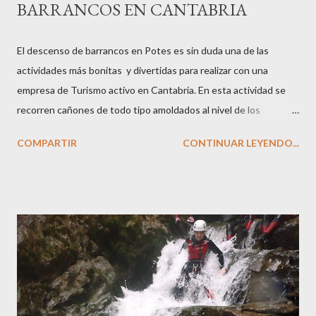
BARRANCOS EN CANTABRIA
El descenso de barrancos en Potes es sin duda una de las
actividades más bonitas y divertidas para realizar con una
empresa de Turismo activo en Cantabria. En esta actividad se
recorren cañones de todo tipo amoldados al nivel de los
participantes para que todas las personas y de todas la edades
COMPARTIR
CONTINUAR LEYENDO...
puedan disfrutar de esta aventura y diversión. El descenso de
cañones es una actividad ideal para realizar en grupo en los
mese de primavera y verano ya que el caudal de los barrancos es
bueno y las temperaturas muy agradables. Ver más (horarios,
itinerarios, tarifas...)