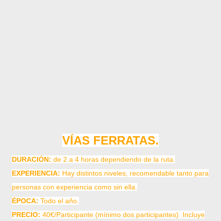
VÍAS FERRATAS.
DURACIÓN:
de 2 a 4 horas dependiendo de la ruta.
EXPERIENCIA:
Hay distintos niveles, recomendable tanto para
personas con experiencia como sin ella.
ÉPOCA:
Todo el año.
PRECIO:
40€/Participante (mínimo dos participantes). Incluye