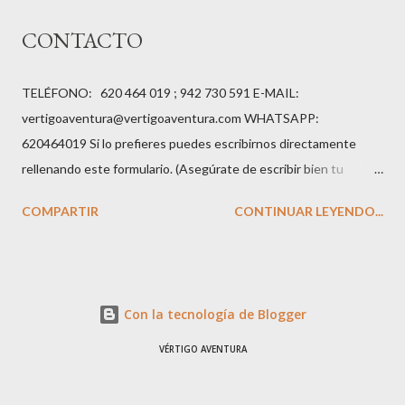
divertido que es esta actividad para realizarla con un grupo de
CONTACTO
amigos....
TELÉFONO: 620 464 019 ; 942 730 591 E-MAIL:
vertigoaventura@vertigoaventura.com WHATSAPP:
620464019 Si lo prefieres puedes escribirnos directamente
rellenando este formulario. (Asegúrate de escribir bien tu
dirección de e-mail para que podamos contestarte.)
COMPARTIR
CONTINUAR LEYENDO...
Con la tecnología de Blogger
VÉRTIGO AVENTURA