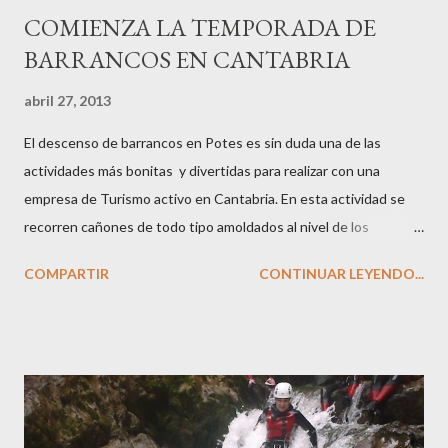
COMIENZA LA TEMPORADA DE
BARRANCOS EN CANTABRIA
abril 27, 2013
El descenso de barrancos en Potes es sin duda una de las
actividades más bonitas y divertidas para realizar con una
empresa de Turismo activo en Cantabria. En esta actividad se
recorren cañones de todo tipo amoldados al nivel de los
participantes para que todas las personas y de todas la edades
COMPARTIR
CONTINUAR LEYENDO...
puedan disfrutar de esta aventura y diversión. El descenso de
cañones es una actividad ideal para realizar en grupo en los
mese de primavera y verano ya que el caudal de los barrancos es
bueno y las temperaturas muy agradables. Ver más (horarios,
itinerarios, tarifas...)