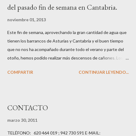
del pasado fin de semana en Cantabria.
noviembre 01, 2013
Este fin de semana, aprovechando la gran cantidad de agua que
tienen los barrancos de Asturias y Cantabria y el buen tiempo
que no nos ha acompañado durante todo el verano y parte del
otoño, hemos podido realizar más descensos de cañones. Los
meses de septiembre y octubre y noviembre son este año
COMPARTIR
CONTINUAR LEYENDO...
excepcionales para la práctica del barranquismo en los Picos de
Europa debido a las abundantes lluvias del pasado invierno y
primavera. Las siguientes fotos reflejan mejor que nada lo
divertido que es esta actividad para realizarla con un grupo de
CONTACTO
amigos....
marzo 30, 2011
TELÉFONO: 620 464 019 ; 942 730 591 E-MAIL: