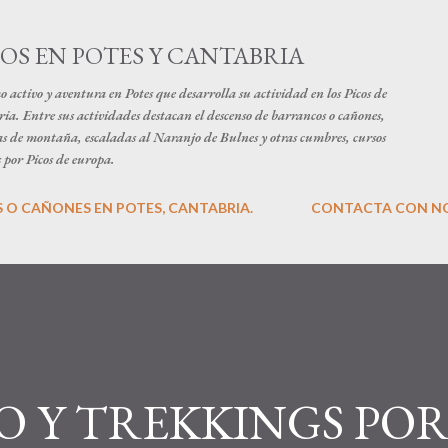
Ir al contenido principal
S EN POTES Y CANTABRIA
o y aventura en Potes que desarrolla su actividad en los Picos de
a. Entre sus actividades destacan el descenso de barrancos o cañones,
uías de montaña, escaladas al Naranjo de Bulnes y otras cumbres, cursos
 por Picos de europa.
O CAÑONES EN POTES, CANTABRIA.
CONTACTA CON N
O Y TREKKINGS PO