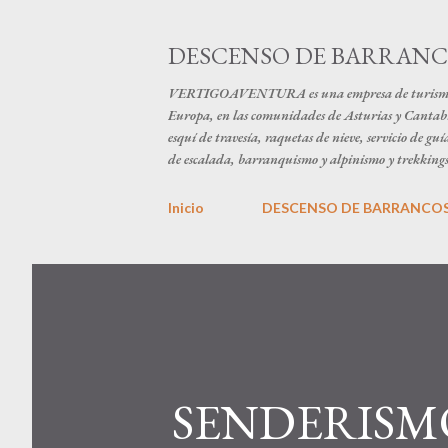
DESCENSO DE BARRANCO
VERTIGOAVENTURA es una empresa de turismo activ
Europa, en las comunidades de Asturias y Cantabri
esquí de travesía, raquetas de nieve, servicio de g
de escalada, barranquismo y alpinismo y trekkings
Inicio
DESCENSO DE BARRANCOS 
SENDERISM