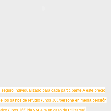
n seguro individualizado para cada participante.
A este precio
rse los gastos de refugio (unos 30€/persona en media pensión
érico (unos 16€ ida y vuelta en caso de utilizarse).