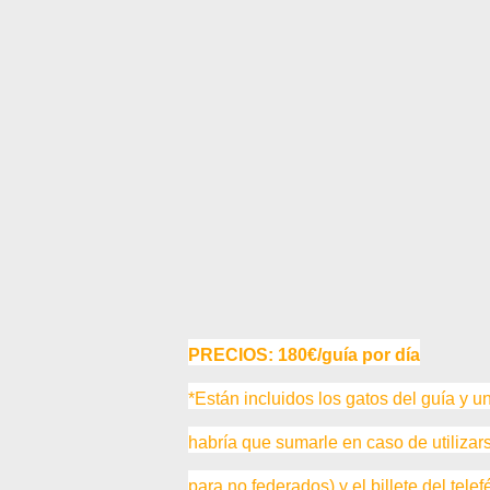
PRECIOS: 180€/guía por día
*
Están incluidos los gatos del guía y u
habría que sumarle en caso de utiliza
para no federados) y el billete del telef