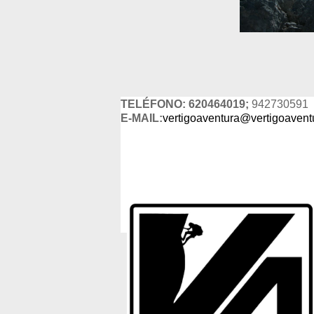
TELÉFONO: 620464019;
942730591
E-MAIL:
vertigoaventura@vertigoavent