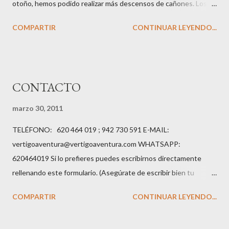
otoño, hemos podido realizar más descensos de cañones. Los
meses de septiembre y octubre y noviembre son este año
COMPARTIR
CONTINUAR LEYENDO...
excepcionales para la práctica del barranquismo en los Picos de
Europa debido a las abundantes lluvias del pasado invierno y
primavera. Las siguientes fotos reflejan mejor que nada lo
divertido que es esta actividad para realizarla con un grupo de
CONTACTO
amigos....
marzo 30, 2011
TELÉFONO: 620 464 019 ; 942 730 591 E-MAIL:
vertigoaventura@vertigoaventura.com WHATSAPP:
620464019 Si lo prefieres puedes escribirnos directamente
rellenando este formulario. (Asegúrate de escribir bien tu
dirección de e-mail para que podamos contestarte.)
COMPARTIR
CONTINUAR LEYENDO...