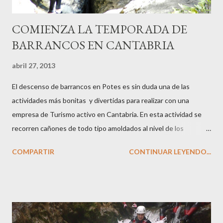
COMIENZA LA TEMPORADA DE
BARRANCOS EN CANTABRIA
abril 27, 2013
El descenso de barrancos en Potes es sin duda una de las
actividades más bonitas y divertidas para realizar con una
empresa de Turismo activo en Cantabria. En esta actividad se
recorren cañones de todo tipo amoldados al nivel de los
participantes para que todas las personas y de todas la edades
COMPARTIR
CONTINUAR LEYENDO...
puedan disfrutar de esta aventura y diversión. El descenso de
cañones es una actividad ideal para realizar en grupo en los
mese de primavera y verano ya que el caudal de los barrancos es
bueno y las temperaturas muy agradables. Ver más (horarios,
itinerarios, tarifas...)